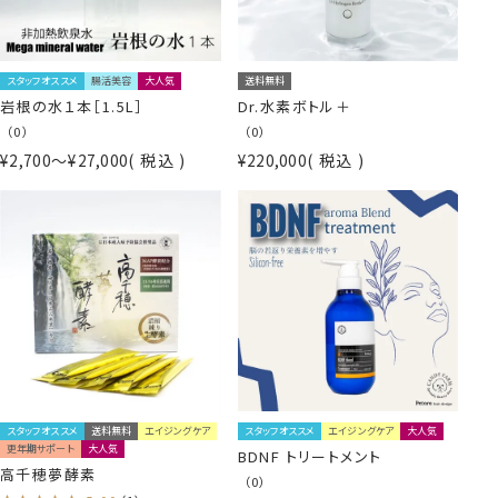
スタッフオススメ
腸活美容
大人気
送料無料
岩根の水１本［1.5L］
Dr.水素ボトル＋
（0）
（0）
¥
2,700
〜
¥
27,000
税込
¥
220,000
税込
スタッフオススメ
送料無料
エイジングケア
スタッフオススメ
エイジングケア
大人気
更年期サポート
大人気
BDNF トリートメント
高千穂夢酵素
（0）