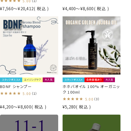
5.00
（1）
¥
7,560
〜
¥
20,412
税込
¥
4,400
〜
¥
8,600
税込
スタッフオススメ
エイジングケア
大人気
スタッフオススメ
会員価格あり
大人気
BDNF シャンプー
ホホバオイル 100% オーガニッ
ク 100ml
5.00
（1）
5.00
（3）
¥
4,200
〜
¥
8,600
税込
¥
5,280
税込