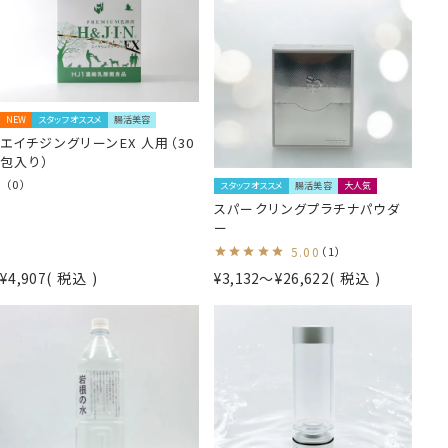
NEW
スタッフオススメ
腸活美容
エイチジングリーンEX 人用（30
包入り）
（0）
スタッフオススメ
腸活美容
大人気
スパークリングプラチナパウダ
ー
5.00
（1）
¥
4,907
税込
¥
3,132
〜
¥
26,622
税込