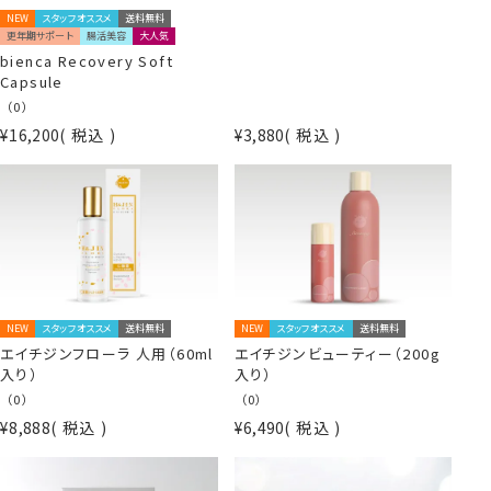
NEW
スタッフオススメ
送料無料
更年期サポート
腸活美容
大人気
bienca Recovery Soft
Capsule
（0）
¥
16,200
税込
¥
3,880
税込
NEW
スタッフオススメ
送料無料
NEW
スタッフオススメ
送料無料
エイチジンフローラ 人用（60ml
エイチジンビューティー（200g
入り）
入り）
（0）
（0）
¥
8,888
税込
¥
6,490
税込