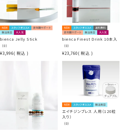
NEW
スタッフオススメ
更年期サポート
NEW
スタッフオススメ
送料無料
腸活美容
大人気
更年期サポート
腸活美容
大人気
bienca Jelly Stick
bienca Finest Drink 10本入
（0）
（0）
¥
3,996
税込
¥
23,760
税込
NEW
スタッフオススメ
腸活美容
エイチジンブレス 人用（120粒
入り）
（0）