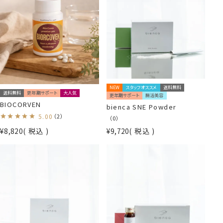
NEW
スタッフオススメ
送料無料
送料無料
更年期サポート
大人気
更年期サポート
腸活美容
BIOCORVEN
bienca SNE Powder
5.00
（2）
（0）
¥
8,820
税込
¥
9,720
税込