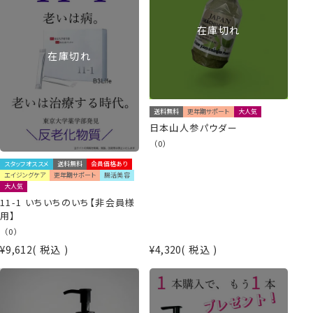
在庫切れ
在庫切れ
送料無料
更年期サポート
大人気
日本山人参パウダー
（0）
スタッフオススメ
送料無料
会員価格あり
エイジングケア
更年期サポート
腸活美容
大人気
11-1 いちいちのいち【非会員様
用】
（0）
¥
9,612
税込
¥
4,320
税込