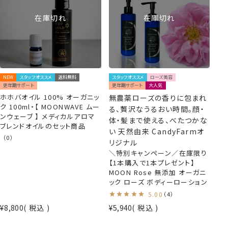
在庫切れ
在庫切れ
NEW
スタッフオススメ
送料無料
スタッフオススメ
ローズ美容
更年期サポート
更年期サポート
大人気
ホホバオイル 100% オーガニッ
無農薬ローズの香りに包まれ
ク 100ml・【 MOONWAVE ムー
る、贅沢なうるおい時間。顔・
ンウェーブ 】 メディカルアロマ
体・髪まで使える、べたつかな
ブレンドオイルのセット商品
い 天然由来 CandyFarmオ
（0）
リジナル
＼特別キャンペーン／在庫限り
【1本購入で1本プレゼント】
MOON Rose 無添加 オーガニ
ック ローズ ボディーローション
5.00
（4）
¥
8,800
税込
¥
5,940
税込