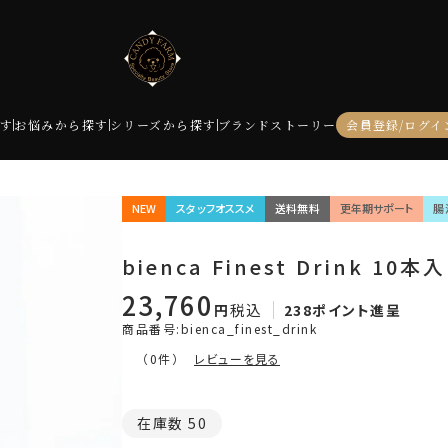
す
お悩みから探す
シリーズから探す
ブランドストーリー
会員登録/ログイ
NEW
スタッフオススメ
送料無料
更年期サポート
腸
bienca Finest Drink 10本入
23,760
税込
238
ポイント進呈
商品番号
bienca_finest_drink
レビューを見る
（0件）
在庫数
50