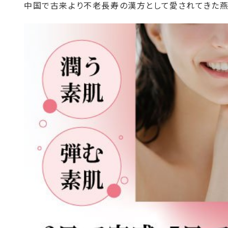
中国で古来より不老長寿の漢方として愛されてきた燕窩（ツバ