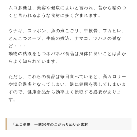
ムコ多糖は、美容や健康によいと言われ、昔から精のつ
くと言われるような食材に多く含まれます。
ウナギ、スッポン、魚の煮こごリ、牛軟骨、フカヒレ、
とんこつスープ、牛筋の煮込、ナマコ、ツバメの巣な
ど・・・
動物の粘液をもつネバネバ食品は身体に良いことは昔か
らよく知られています。
ただし、これらの食品は毎日食べていると、高カロリー
や塩分過多となってしまい、逆に健康を害してしまいま
すので、健康食品から効率よく摂取する必要がありま
す。
「ムコ多糖」一筋30年のこだわりぬいた素材