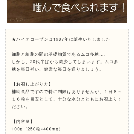
★バイオコーブンは1987年に誕生いたしました
細胞と細胞の間の基礎物質であるムコ多糖…。
しかし、20代半ばから減少してしまいます。ムコ多
糖を毎日補い、健康な毎日を送りましょう。
【お召し上がり方】
補助食品ですので特に制限はありませんが、１日８～
１６粒を目安として、十分な水分とともにお召上りく
ださい。
【内容量】
100g（250粒×400mg）