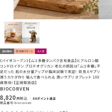
送料無料
更年期サポート
大人気
《バイオコーブン》【ムコ多糖タンパク含有食品】ヒアルロン酸
コンドロイチン プロテオグリカン 老化の原因は「ムコ多糖」不
足だった 肌の水分量アップが臨床試験で実証！ 若見えサプリ
潤うカラダ作り 噛んで食べられる 潤いサプリ タブレット 100
歳現役！【正規取扱店】
BIOCORVEN
8,820
税込
88
ポイント進呈
商品番号
biocorven