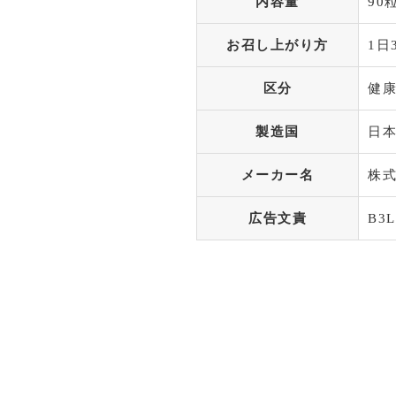
内容量
90
お召し上がり方
1
区分
健
製造国
日
メーカー名
株
広告文責
B3L