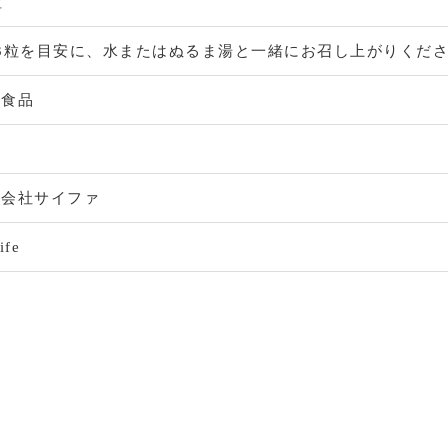
粒
日3粒を目安に、水またはぬるま湯と一緒にお召し上がりくだ
康食品
本
式会社サイファ
ife