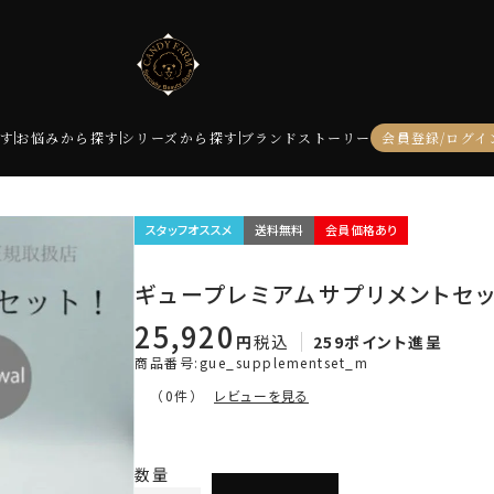
す
お悩みから探す
シリーズから探す
ブランドストーリー
会員登録/ログイ
スタッフオススメ
送料無料
会員価格あり
ギュープレミアムサプリメントセ
25,920
税込
259
ポイント進呈
商品番号
gue_supplementset_m
レビューを見る
（0件）