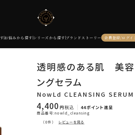
す
お悩みから探す
シリーズから探す
ブランドストーリー
会員登録/ログイ
透明感のある肌 美容
ングセラム
NowLd CLEANSING SERUM
4,400
税込
44
ポイント進呈
商品番号
nowld_cleansing
レビューを見る
（0件）