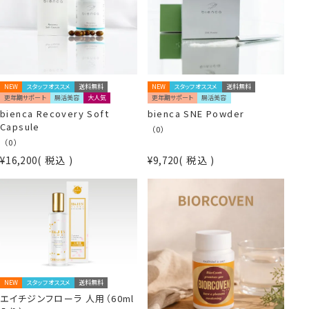
NEW
スタッフオススメ
送料無料
NEW
スタッフオススメ
送料無料
更年期サポート
腸活美容
大人気
更年期サポート
腸活美容
bienca Recovery Soft
bienca SNE Powder
Capsule
（0）
（0）
¥
16,200
税込
¥
9,720
税込
NEW
スタッフオススメ
送料無料
エイチジンフローラ 人用（60ml