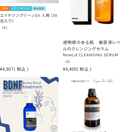
NEW
スタッフオススメ
腸活美容
エイチジングリーンEX 人用（30
包入り）
（0）
透明感のある肌 美容液レベ
ルのクレンジングセラム
NowLd CLEANSING SERUM
（0）
¥
4,907
税込
¥
4,400
税込