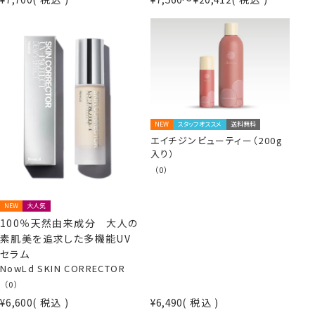
NEW
スタッフオススメ
送料無料
エイチジンビューティー（200g
入り）
（0）
NEW
大人気
100％天然由来成分 大人の
素肌美を追求した多機能UV
セラム
NowLd SKIN CORRECTOR
（0）
¥
6,600
税込
¥
6,490
税込