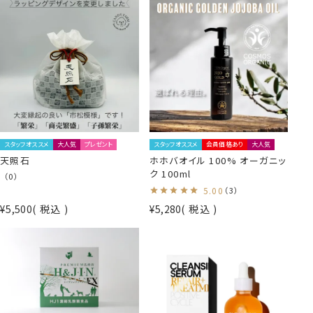
スタッフオススメ
大人気
プレゼント
スタッフオススメ
会員価格あり
大人気
天照石
ホホバオイル 100% オーガニッ
ク 100ml
（0）
5.00
（3）
¥
5,500
税込
¥
5,280
税込