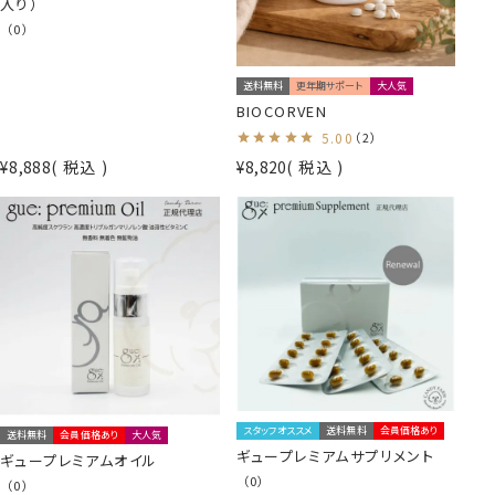
入り）
（0）
送料無料
更年期サポート
大人気
BIOCORVEN
5.00
（2）
¥
8,888
税込
¥
8,820
税込
スタッフオススメ
送料無料
会員価格あり
送料無料
会員価格あり
大人気
ギュープレミアムサプリメント
ギュープレミアムオイル
（0）
（0）