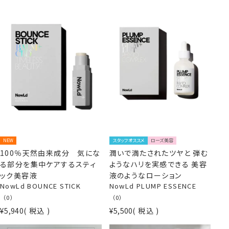
NEW
スタッフオススメ
ローズ美容
100％天然由来成分 気にな
潤いで満たされたツヤと 弾む
る部分を集中ケアするスティ
ようなハリを実感できる 美容
ック美容液
液のようなローション
NowLd BOUNCE STICK
NowLd PLUMP ESSENCE
（0）
（0）
¥
5,940
税込
¥
5,500
税込