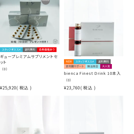
スタッフオススメ
送料無料
会員価格あり
ギュープレミアムサプリメントセ
ット
NEW
スタッフオススメ
送料無料
更年期サポート
腸活美容
大人気
（0）
bienca Finest Drink 10本入
（0）
¥
25,920
税込
¥
23,760
税込