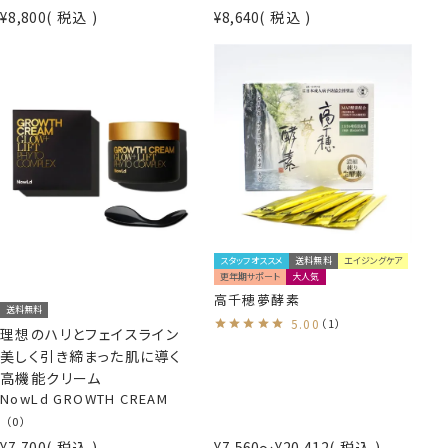
¥
8,800
税込
¥
8,640
税込
スタッフオススメ
送料無料
エイジングケア
更年期サポート
大人気
高千穂夢酵素
送料無料
5.00
（1）
理想のハリとフェイスライン
美しく引き締まった肌に導く
高機能クリーム
NowLd GROWTH CREAM
（0）
¥
7,700
税込
¥
7,560
〜
¥
20,412
税込