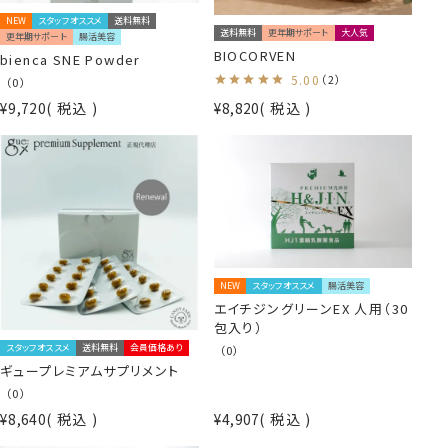
NEW
スタッフオススメ
送料無料
送料無料
更年期サポート
大人気
更年期サポート
腸活美容
BIOCORVEN
bienca SNE Powder
5.00
（2）
（0）
¥
9,720
税込
¥
8,820
税込
NEW
スタッフオススメ
腸活美容
エイチジングリーンEX 人用（30
包入り）
スタッフオススメ
送料無料
会員価格あり
（0）
ギュープレミアムサプリメント
（0）
¥
8,640
税込
¥
4,907
税込