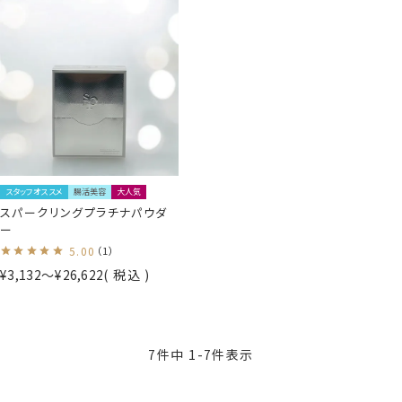
スタッフオススメ
腸活美容
大人気
スパークリングプラチナパウダ
ー
5.00
（1）
¥
3,132
〜
¥
26,622
税込
7
件中
1
-
7
件表示