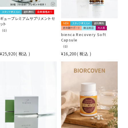
スタッフオススメ
送料無料
会員価格あり
ギュープレミアムサプリメントセ
ット
NEW
スタッフオススメ
送料無料
更年期サポート
腸活美容
大人気
（0）
bienca Recovery Soft
Capsule
（0）
¥
25,920
税込
¥
16,200
税込