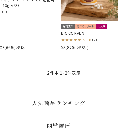
（40g入り）
（0）
送料無料
更年期サポート
大人気
BIOCORVEN
5.00
（2）
¥
3,666
税込
¥
8,820
税込
2
件中
1
-
2
件表示
人気商品ランキング
閲覧履歴