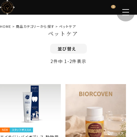
0
HOME
商品カテゴリーから探す
ペットケア
ペットケア
並び替え
2
件中
1
-
2
件表示
NEW
スタッフオススメ
エイチジンバイオブレス 動物用